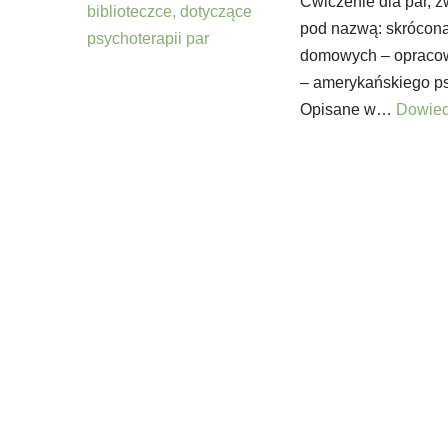
Ćwiczenie dla par, 
pod nazwą: skrócona
domowych – opracow
– amerykańskiego ps
Opisane w…
Dowied