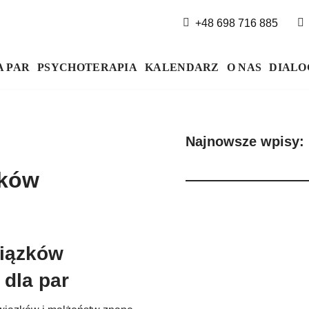
+48 698 716 885
A PAR
PSYCHOTERAPIA
KALENDARZ
O NAS
DIALO
Najnowsze wpisy:
zków
wiązków
dla par