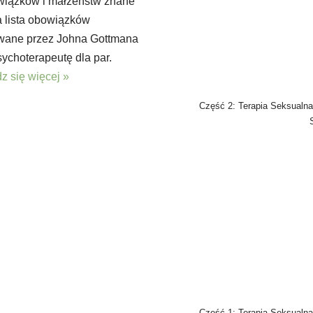
związków i małżeństw znane
 lista obowiązków
ane przez Johna Gottmana
ychoterapeutę dla par.
z się więcej »
Część 2: Terapia Seksualna
Część 1: Terapia Seksualna