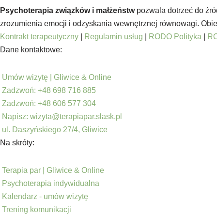
Psychoterapia związków i małżeństw
pozwala dotrzeć do źró
zrozumienia emocji i odzyskania wewnętrznej równowagi. Obie f
Kontrakt terapeutyczny
|
Regulamin usług
|
RODO Polityka
|
RO
Dane kontaktowe:
Umów wizytę | Gliwice & Online
Zadzwoń: +48 698 716 885
Zadzwoń: +48 606 577 304
Napisz: wizyta@terapiapar.slask.pl
ul. Daszyńskiego 27/4, Gliwice
Na skróty:
Terapia par | Gliwice & Online
Psychoterapia indywidualna
Kalendarz - umów wizytę
Trening komunikacji