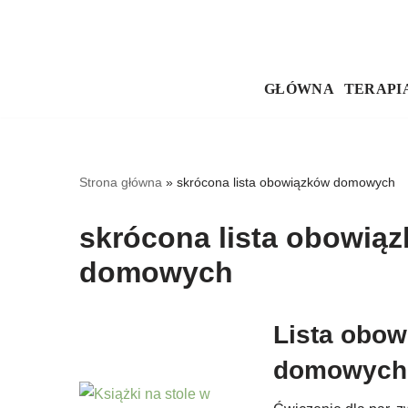
Przejdź
do
GŁÓWNA
TERAPI
treści
Strona główna
»
skrócona lista obowiązków domowych
skrócona lista obowią
domowych
Lista obo
domowych 